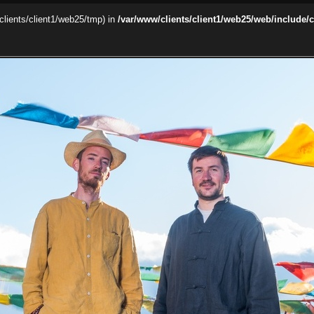
/clients/client1/web25/tmp) in
/var/www/clients/client1/web25/web/include