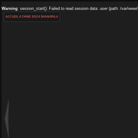
Warning
: session_start(): Failed to read session data: user (path: /var/www
ACCUEIL
/
CHINE 2015
/
SHANGRILA