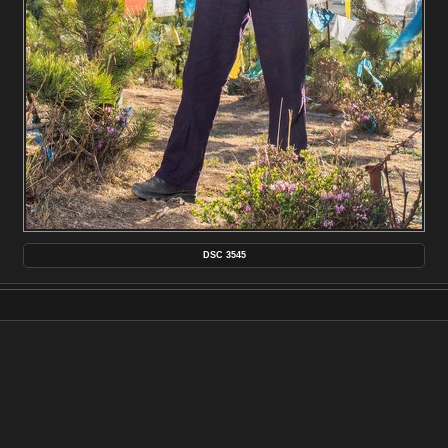
DSC 3545
FR MAKER
NIKON CORPORATION
MODÈLE
NIKON D750
DATE ET HEURE (ORIGINEL)
2015:05:13 11:52:48
APERTUREFNUMBER
F/14.0
CRÉÉE LE
MERCREDI 13 MAI 2015