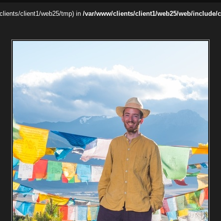
/clients/client1/web25/tmp) in
/var/www/clients/client1/web25/web/include