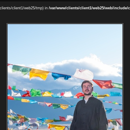
/clients/client1/web25/tmp) in
/var/www/clients/client1/web25/web/include