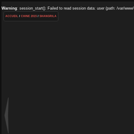
Warning
: session_start(): Failed to read session data: user (path: /var/www
ACCUEIL
/
CHINE 2015
/
SHANGRILA