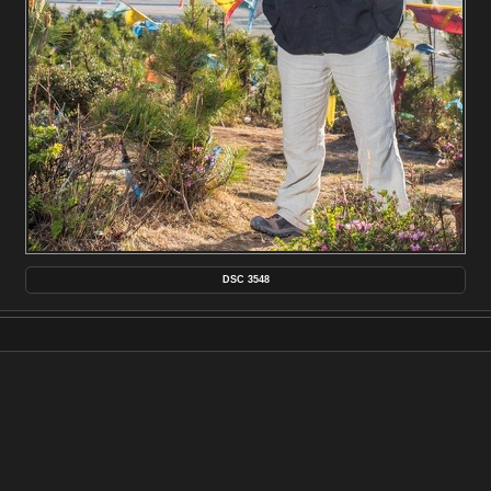
DSC 3548
FR MAKER
NIKON CORPORATION
MODÈLE
NIKON D750
DATE ET HEURE (ORIGINEL)
2015:05:13 11:54:11
APERTUREFNUMBER
F/14.0
CRÉÉE LE
MERCREDI 13 MAI 2015